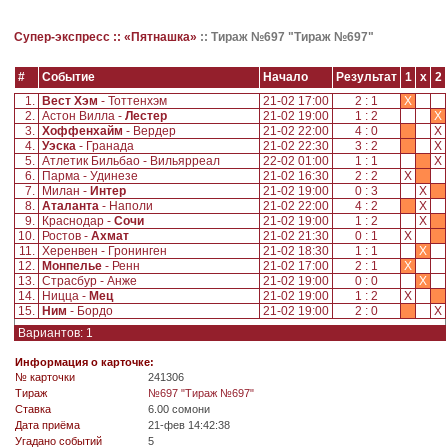
Супер-экспресс ::
«Пятнашка»
::
Тираж №697 "Тираж №697"
#
Событие
Начало
Результат
1
x
2
1.
Вест Хэм
- Тоттенхэм
21-02 17:00
2 : 1
X
2.
Астон Вилла -
Лестер
21-02 19:00
1 : 2
X
3.
Хоффенхайм
- Вердер
21-02 22:00
4 : 0
X
4.
Уэска
- Гранада
21-02 22:30
3 : 2
X
5.
Атлетик Бильбао - Вильярреал
22-02 01:00
1 : 1
X
6.
Парма - Удинезе
21-02 16:30
2 : 2
X
7.
Милан -
Интер
21-02 19:00
0 : 3
X
8.
Аталанта
- Наполи
21-02 22:00
4 : 2
X
9.
Краснодар -
Сочи
21-02 19:00
1 : 2
X
10.
Ростов -
Ахмат
21-02 21:30
0 : 1
X
11.
Херенвен - Гронинген
21-02 18:30
1 : 1
X
12.
Монпелье
- Ренн
21-02 17:00
2 : 1
X
13.
Страсбур - Анже
21-02 19:00
0 : 0
X
14.
Ницца -
Мец
21-02 19:00
1 : 2
X
15.
Ним
- Бордо
21-02 19:00
2 : 0
X
Вариантов: 1
Информация о карточке:
№ карточки
241306
Tираж
№697 "Тираж №697"
Ставка
6.00 сомони
Дата приёма
21-фев 14:42:38
Угадано событий
5