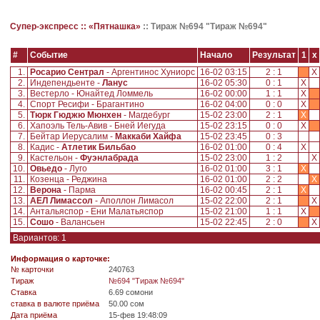
Супер-экспресс ::
«Пятнашка»
::
Тираж №694 "Тираж №694"
#
Событие
Начало
Результат
1
x
1.
Росарио Сентрал
- Аргентинос Хуниорс
16-02 03:15
2 : 1
X
2.
Индепендьенте -
Ланус
16-02 05:30
0 : 1
X
3.
Вестерло - Юнайтед Ломмель
16-02 00:00
1 : 1
X
4.
Спорт Ресифи - Брагантино
16-02 04:00
0 : 0
X
5.
Тюрк Гюджю Мюнхен
- Магдебург
15-02 23:00
2 : 1
X
6.
Хапоэль Тель-Авив - Бней Иегуда
15-02 23:15
0 : 0
X
7.
Бейтар Иерусалим -
Маккаби Хайфа
15-02 23:45
0 : 3
8.
Кадис -
Атлетик Бильбао
16-02 01:00
0 : 4
X
9.
Кастельон -
Фуэнлабрада
15-02 23:00
1 : 2
X
10.
Овьедо
- Луго
16-02 01:00
3 : 1
X
11.
Козенца - Реджина
16-02 01:00
2 : 2
X
12.
Верона
- Парма
16-02 00:45
2 : 1
X
13.
АЕЛ Лимассол
- Аполлон Лимасол
15-02 22:00
2 : 1
X
14.
Антальяспор - Ени Малатьяспор
15-02 21:00
1 : 1
X
15.
Сошо
- Валансьен
15-02 22:45
2 : 0
X
Вариантов: 1
Информация о карточке:
№ карточки
240763
Tираж
№694 "Тираж №694"
Ставка
6.69 сомони
ставка в валюте приёма
50.00 сом
Дата приёма
15-фев 19:48:09