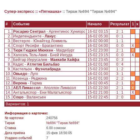
Супер-экспресс ::
«Пятнашка»
::
Тираж №694 "Тираж №694"
#
Событие
Начало
Результат
1
x
1.
Росарио Сентрал
- Аргентинос Хуниорс
16-02 03:15
2 : 1
2.
Индепендьенте -
Ланус
16-02 05:30
0 : 1
3.
Вестерло - Юнайтед Ломмель
16-02 00:00
1 : 1
4.
Спорт Ресифи - Брагантино
16-02 04:00
0 : 0
X
5.
Тюрк Гюджю Мюнхен
- Магдебург
15-02 23:00
2 : 1
X
6.
Хапоэль Тель-Авив - Бней Иегуда
15-02 23:15
0 : 0
X
7.
Бейтар Иерусалим -
Маккаби Хайфа
15-02 23:45
0 : 3
8.
Кадис -
Атлетик Бильбао
16-02 01:00
0 : 4
9.
Кастельон -
Фуэнлабрада
15-02 23:00
1 : 2
10.
Овьедо
- Луго
16-02 01:00
3 : 1
11.
Козенца - Реджина
16-02 01:00
2 : 2
12.
Верона
- Парма
16-02 00:45
2 : 1
X
13.
АЕЛ Лимассол
- Аполлон Лимасол
15-02 22:00
2 : 1
X
14.
Антальяспор - Ени Малатьяспор
15-02 21:00
1 : 1
X
15.
Сошо
- Валансьен
15-02 22:45
2 : 0
Вариантов: 1
Информация о карточке:
№ карточки
240756
Tираж
№694 "Тираж №694"
Ставка
6.00 сомони
Дата приёма
15-фев 18:56:05
Угадано событий
7