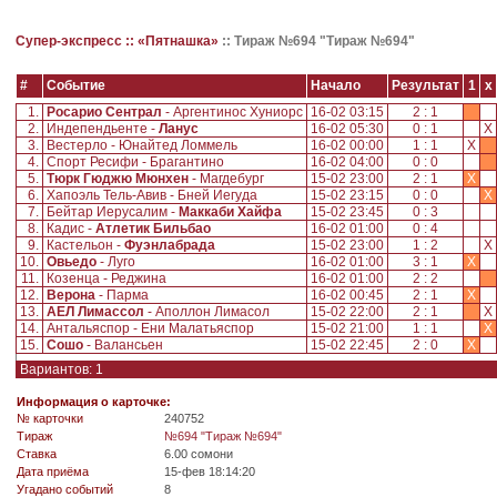
Супер-экспресс ::
«Пятнашка»
::
Тираж №694 "Тираж №694"
#
Событие
Начало
Результат
1
x
1.
Росарио Сентрал
- Аргентинос Хуниорс
16-02 03:15
2 : 1
2.
Индепендьенте -
Ланус
16-02 05:30
0 : 1
X
3.
Вестерло - Юнайтед Ломмель
16-02 00:00
1 : 1
X
4.
Спорт Ресифи - Брагантино
16-02 04:00
0 : 0
5.
Тюрк Гюджю Мюнхен
- Магдебург
15-02 23:00
2 : 1
X
6.
Хапоэль Тель-Авив - Бней Иегуда
15-02 23:15
0 : 0
X
7.
Бейтар Иерусалим -
Маккаби Хайфа
15-02 23:45
0 : 3
8.
Кадис -
Атлетик Бильбао
16-02 01:00
0 : 4
9.
Кастельон -
Фуэнлабрада
15-02 23:00
1 : 2
X
10.
Овьедо
- Луго
16-02 01:00
3 : 1
X
11.
Козенца - Реджина
16-02 01:00
2 : 2
12.
Верона
- Парма
16-02 00:45
2 : 1
X
13.
АЕЛ Лимассол
- Аполлон Лимасол
15-02 22:00
2 : 1
X
14.
Антальяспор - Ени Малатьяспор
15-02 21:00
1 : 1
X
15.
Сошо
- Валансьен
15-02 22:45
2 : 0
X
Вариантов: 1
Информация о карточке:
№ карточки
240752
Tираж
№694 "Тираж №694"
Ставка
6.00 сомони
Дата приёма
15-фев 18:14:20
Угадано событий
8