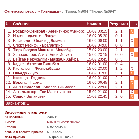
Супер-экспресс ::
«Пятнашка»
::
Тираж №694 "Тираж №694"
#
Событие
Начало
Результат
1
x
1.
Росарио Сентрал
- Аргентинос Хуниорс
16-02 03:15
2 : 1
X
2.
Индепендьенте -
Ланус
16-02 05:30
0 : 1
3.
Вестерло - Юнайтед Ломмель
16-02 00:00
1 : 1
X
4.
Спорт Ресифи - Брагантино
16-02 04:00
0 : 0
5.
Тюрк Гюджю Мюнхен
- Магдебург
15-02 23:00
2 : 1
6.
Хапоэль Тель-Авив - Бней Иегуда
15-02 23:15
0 : 0
X
7.
Бейтар Иерусалим -
Маккаби Хайфа
15-02 23:45
0 : 3
8.
Кадис -
Атлетик Бильбао
16-02 01:00
0 : 4
9.
Кастельон -
Фуэнлабрада
15-02 23:00
1 : 2
X
10.
Овьедо
- Луго
16-02 01:00
3 : 1
X
11.
Козенца - Реджина
16-02 01:00
2 : 2
12.
Верона
- Парма
16-02 00:45
2 : 1
X
13.
АЕЛ Лимассол
- Аполлон Лимасол
15-02 22:00
2 : 1
14.
Антальяспор - Ени Малатьяспор
15-02 21:00
1 : 1
X
15.
Сошо
- Валансьен
15-02 22:45
2 : 0
X
Вариантов: 1
Информация о карточке:
№ карточки
240745
Tираж
№694 "Тираж №694"
Ставка
6.82 сомони
ставка в валюте приёма
51.00 сом
Дата приёма
15-фев 15:40:59