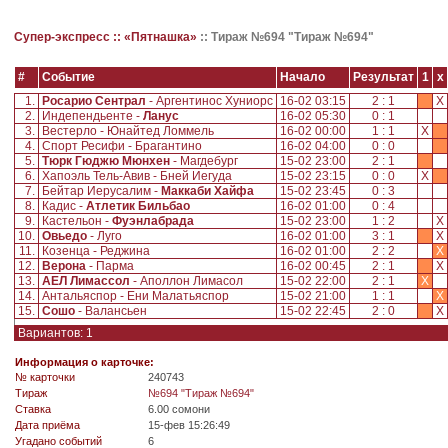
Супер-экспресс ::
«Пятнашка»
::
Тираж №694 "Тираж №694"
#
Событие
Начало
Результат
1
x
1.
Росарио Сентрал
- Аргентинос Хуниорс
16-02 03:15
2 : 1
X
2.
Индепендьенте -
Ланус
16-02 05:30
0 : 1
3.
Вестерло - Юнайтед Ломмель
16-02 00:00
1 : 1
X
4.
Спорт Ресифи - Брагантино
16-02 04:00
0 : 0
5.
Тюрк Гюджю Мюнхен
- Магдебург
15-02 23:00
2 : 1
6.
Хапоэль Тель-Авив - Бней Иегуда
15-02 23:15
0 : 0
X
7.
Бейтар Иерусалим -
Маккаби Хайфа
15-02 23:45
0 : 3
8.
Кадис -
Атлетик Бильбао
16-02 01:00
0 : 4
9.
Кастельон -
Фуэнлабрада
15-02 23:00
1 : 2
X
10.
Овьедо
- Луго
16-02 01:00
3 : 1
X
11.
Козенца - Реджина
16-02 01:00
2 : 2
X
12.
Верона
- Парма
16-02 00:45
2 : 1
X
13.
АЕЛ Лимассол
- Аполлон Лимасол
15-02 22:00
2 : 1
X
14.
Антальяспор - Ени Малатьяспор
15-02 21:00
1 : 1
X
15.
Сошо
- Валансьен
15-02 22:45
2 : 0
X
Вариантов: 1
Информация о карточке:
№ карточки
240743
Tираж
№694 "Тираж №694"
Ставка
6.00 сомони
Дата приёма
15-фев 15:26:49
Угадано событий
6