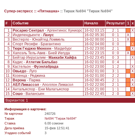
Супер-экспресс ::
«Пятнашка»
::
Тираж №694 "Тираж №694"
#
Событие
Начало
Результат
1
x
1.
Росарио Сентрал
- Аргентинос Хуниорс
16-02 03:15
2 : 1
X
2.
Индепендьенте -
Ланус
16-02 05:30
0 : 1
X
3.
Вестерло - Юнайтед Ломмель
16-02 00:00
1 : 1
X
4.
Спорт Ресифи - Брагантино
16-02 04:00
0 : 0
X
5.
Тюрк Гюджю Мюнхен
- Магдебург
15-02 23:00
2 : 1
X
6.
Хапоэль Тель-Авив - Бней Иегуда
15-02 23:15
0 : 0
X
7.
Бейтар Иерусалим -
Маккаби Хайфа
15-02 23:45
0 : 3
X
8.
Кадис -
Атлетик Бильбао
16-02 01:00
0 : 4
9.
Кастельон -
Фуэнлабрада
15-02 23:00
1 : 2
X
10.
Овьедо
- Луго
16-02 01:00
3 : 1
X
11.
Козенца - Реджина
16-02 01:00
2 : 2
12.
Верона
- Парма
16-02 00:45
2 : 1
X
13.
АЕЛ Лимассол
- Аполлон Лимасол
15-02 22:00
2 : 1
X
14.
Антальяспор - Ени Малатьяспор
15-02 21:00
1 : 1
X
15.
Сошо
- Валансьен
15-02 22:45
2 : 0
X
Вариантов: 1
Информация о карточке:
№ карточки
240726
Tираж
№694 "Тираж №694"
Ставка
6.00 сомони
Дата приёма
15-фев 12:51:41
Угадано событий
3