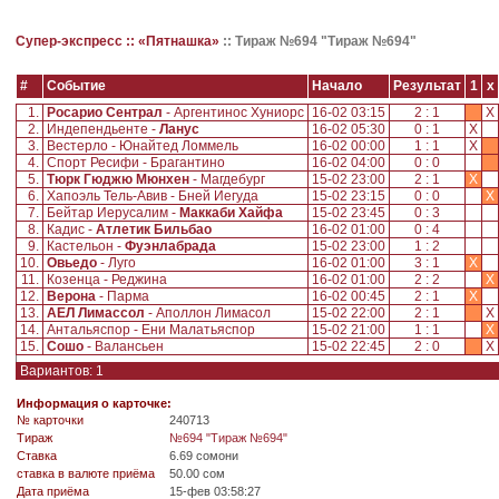
Супер-экспресс ::
«Пятнашка»
::
Тираж №694 "Тираж №694"
#
Событие
Начало
Результат
1
x
1.
Росарио Сентрал
- Аргентинос Хуниорс
16-02 03:15
2 : 1
X
2.
Индепендьенте -
Ланус
16-02 05:30
0 : 1
X
3.
Вестерло - Юнайтед Ломмель
16-02 00:00
1 : 1
X
4.
Спорт Ресифи - Брагантино
16-02 04:00
0 : 0
5.
Тюрк Гюджю Мюнхен
- Магдебург
15-02 23:00
2 : 1
X
6.
Хапоэль Тель-Авив - Бней Иегуда
15-02 23:15
0 : 0
X
7.
Бейтар Иерусалим -
Маккаби Хайфа
15-02 23:45
0 : 3
8.
Кадис -
Атлетик Бильбао
16-02 01:00
0 : 4
9.
Кастельон -
Фуэнлабрада
15-02 23:00
1 : 2
10.
Овьедо
- Луго
16-02 01:00
3 : 1
X
11.
Козенца - Реджина
16-02 01:00
2 : 2
X
12.
Верона
- Парма
16-02 00:45
2 : 1
X
13.
АЕЛ Лимассол
- Аполлон Лимасол
15-02 22:00
2 : 1
X
14.
Антальяспор - Ени Малатьяспор
15-02 21:00
1 : 1
X
15.
Сошо
- Валансьен
15-02 22:45
2 : 0
X
Вариантов: 1
Информация о карточке:
№ карточки
240713
Tираж
№694 "Тираж №694"
Ставка
6.69 сомони
ставка в валюте приёма
50.00 сом
Дата приёма
15-фев 03:58:27