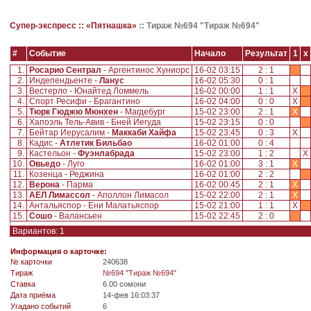
Супер-экспресс ::
«Пятнашка»
::
Тираж №694 "Тираж №694"
#
Событие
Начало
Результат
1
x
1.
Росарио Сентрал
- Аргентинос Хуниорс
16-02 03:15
2 : 1
2.
Индепендьенте -
Ланус
16-02 05:30
0 : 1
3.
Вестерло - Юнайтед Ломмель
16-02 00:00
1 : 1
X
4.
Спорт Ресифи - Брагантино
16-02 04:00
0 : 0
X
5.
Тюрк Гюджю Мюнхен
- Магдебург
15-02 23:00
2 : 1
X
6.
Хапоэль Тель-Авив - Бней Иегуда
15-02 23:15
0 : 0
7.
Бейтар Иерусалим -
Маккаби Хайфа
15-02 23:45
0 : 3
X
8.
Кадис -
Атлетик Бильбао
16-02 01:00
0 : 4
9.
Кастельон -
Фуэнлабрада
15-02 23:00
1 : 2
X
10.
Овьедо
- Луго
16-02 01:00
3 : 1
X
11.
Козенца - Реджина
16-02 01:00
2 : 2
12.
Верона
- Парма
16-02 00:45
2 : 1
X
13.
АЕЛ Лимассол
- Аполлон Лимасол
15-02 22:00
2 : 1
X
14.
Антальяспор - Ени Малатьяспор
15-02 21:00
1 : 1
X
15.
Сошо
- Валансьен
15-02 22:45
2 : 0
Вариантов: 1
Информация о карточке:
№ карточки
240638
Tираж
№694 "Тираж №694"
Ставка
6.00 сомони
Дата приёма
14-фев 16:03:37
Угадано событий
6