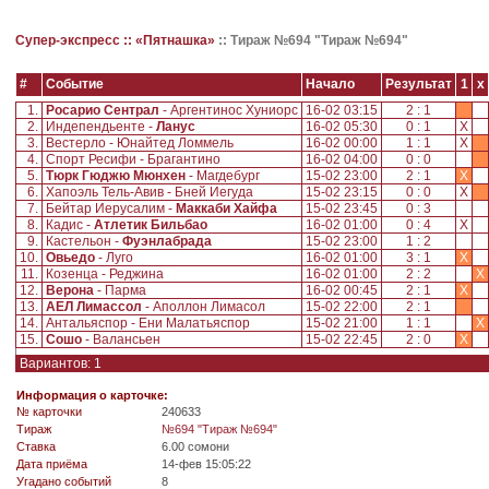
Супер-экспресс ::
«Пятнашка»
::
Тираж №694 "Тираж №694"
#
Событие
Начало
Результат
1
x
1.
Росарио Сентрал
- Аргентинос Хуниорс
16-02 03:15
2 : 1
2.
Индепендьенте -
Ланус
16-02 05:30
0 : 1
X
3.
Вестерло - Юнайтед Ломмель
16-02 00:00
1 : 1
X
4.
Спорт Ресифи - Брагантино
16-02 04:00
0 : 0
5.
Тюрк Гюджю Мюнхен
- Магдебург
15-02 23:00
2 : 1
X
6.
Хапоэль Тель-Авив - Бней Иегуда
15-02 23:15
0 : 0
X
7.
Бейтар Иерусалим -
Маккаби Хайфа
15-02 23:45
0 : 3
8.
Кадис -
Атлетик Бильбао
16-02 01:00
0 : 4
X
9.
Кастельон -
Фуэнлабрада
15-02 23:00
1 : 2
10.
Овьедо
- Луго
16-02 01:00
3 : 1
X
11.
Козенца - Реджина
16-02 01:00
2 : 2
X
12.
Верона
- Парма
16-02 00:45
2 : 1
X
13.
АЕЛ Лимассол
- Аполлон Лимасол
15-02 22:00
2 : 1
14.
Антальяспор - Ени Малатьяспор
15-02 21:00
1 : 1
X
15.
Сошо
- Валансьен
15-02 22:45
2 : 0
X
Вариантов: 1
Информация о карточке:
№ карточки
240633
Tираж
№694 "Тираж №694"
Ставка
6.00 сомони
Дата приёма
14-фев 15:05:22
Угадано событий
8