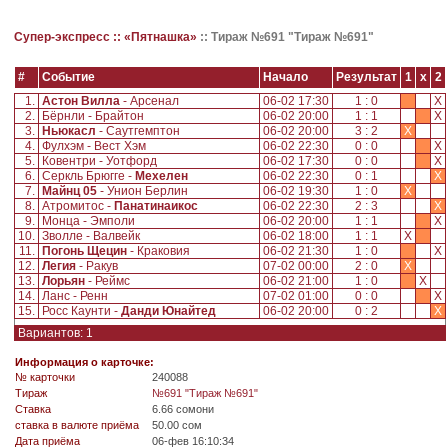
Супер-экспресс ::
«Пятнашка»
::
Тираж №691 "Тираж №691"
#
Событие
Начало
Результат
1
x
2
1.
Астон Вилла
- Арсенал
06-02 17:30
1 : 0
X
2.
Бёрнли - Брайтон
06-02 20:00
1 : 1
X
3.
Ньюкасл
- Саутгемптон
06-02 20:00
3 : 2
X
4.
Фулхэм - Вест Хэм
06-02 22:30
0 : 0
X
5.
Ковентри - Уотфорд
06-02 17:30
0 : 0
X
6.
Серкль Брюгге -
Мехелен
06-02 22:30
0 : 1
X
7.
Майнц 05
- Унион Берлин
06-02 19:30
1 : 0
X
8.
Атромитос -
Панатинаикос
06-02 22:30
2 : 3
X
9.
Монца - Эмполи
06-02 20:00
1 : 1
X
10.
Зволле - Валвейк
06-02 18:00
1 : 1
X
11.
Погонь Щецин
- Краковия
06-02 21:30
1 : 0
X
12.
Легия
- Ракув
07-02 00:00
2 : 0
X
13.
Лорьян
- Реймс
06-02 21:00
1 : 0
X
14.
Ланс - Ренн
07-02 01:00
0 : 0
X
15.
Росс Каунти -
Данди Юнайтед
06-02 20:00
0 : 2
X
Вариантов: 1
Информация о карточке:
№ карточки
240088
Tираж
№691 "Тираж №691"
Ставка
6.66 сомони
ставка в валюте приёма
50.00 сом
Дата приёма
06-фев 16:10:34