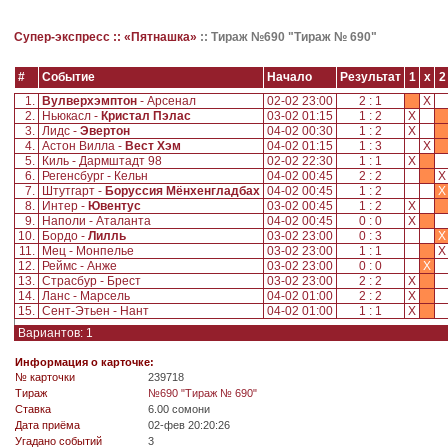
Супер-экспресс ::
«Пятнашка»
::
Тираж №690 "Тираж № 690"
#
Событие
Начало
Результат
1
x
2
1.
Вулверхэмптон
- Арсенал
02-02 23:00
2 : 1
X
2.
Ньюкасл -
Кристал Пэлас
03-02 01:15
1 : 2
X
3.
Лидс -
Эвертон
04-02 00:30
1 : 2
X
4.
Астон Вилла -
Вест Хэм
04-02 01:15
1 : 3
X
5.
Киль - Дармштадт 98
02-02 22:30
1 : 1
X
6.
Регенсбург - Кельн
04-02 00:45
2 : 2
7.
Штутгарт -
Боруссия Мёнхенгладбах
04-02 00:45
1 : 2
X
8.
Интер -
Ювентус
03-02 00:45
1 : 2
X
9.
Наполи - Аталанта
04-02 00:45
0 : 0
X
10.
Бордо -
Лилль
03-02 23:00
0 : 3
X
11.
Мец - Монпелье
03-02 23:00
1 : 1
12.
Реймс - Анже
03-02 23:00
0 : 0
X
13.
Страсбур - Брест
03-02 23:00
2 : 2
X
14.
Ланс - Марсель
04-02 01:00
2 : 2
X
15.
Сент-Этьен - Нант
04-02 01:00
1 : 1
X
Вариантов: 1
Информация о карточке:
№ карточки
239718
Tираж
№690 "Тираж № 690"
Ставка
6.00 сомони
Дата приёма
02-фев 20:20:26
Угадано событий
3