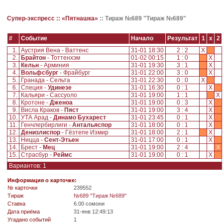
Супер-экспресс ::
«Пятнашка»
::
Тираж №689 "Тираж №689"
#
Событие
Начало
Результат
1
x
2
1.
Аустрия Вена - Ваттенс
31-01 18:30
2 : 2
X
2.
Брайтон
- Тоттенхэм
01-02 00:15
1 : 0
X
3.
Кельн
- Арминия
31-01 19:30
3 : 1
X
4.
Вольфсбург
- Фрайбург
31-01 22:00
3 : 0
X
5.
Гранада - Сельта
31-01 22:30
0 : 0
X
6.
Специя -
Удинезе
31-01 16:30
0 : 1
X
7.
Кальяри - Сассуоло
31-01 19:00
1 : 1
X
8.
Кротоне -
Дженоа
31-01 19:00
0 : 3
X
9.
Висла Краков -
Пяст
31-01 19:00
3 : 4
X
10.
УТА Арад -
Динамо Бухарест
31-01 23:45
0 : 1
X
11.
Генчлербирлиги -
Антальяспор
31-01 18:00
0 : 1
X
12.
Денизлиспор
- Гёзтепе Измир
31-01 18:00
2 : 1
X
13.
Ницца -
Сент-Этьен
31-01 17:00
0 : 1
X
14.
Брест -
Мец
31-01 19:00
2 : 4
X
15.
Страсбур -
Реймс
31-01 19:00
0 : 1
X
Вариантов: 1
Информация о карточке:
№ карточки
239552
Tираж
№689 "Тираж №689"
Ставка
6.00 сомони
Дата приёма
31-янв 12:49:13
Угадано событий
1