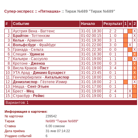
Супер-экспресс ::
«Пятнашка»
::
Тираж №689 "Тираж №689"
#
Событие
Начало
Результат
1
x
2
1.
Аустрия Вена - Ваттенс
31-01 18:30
2 : 2
X
2.
Брайтон
- Тоттенхэм
01-02 00:15
1 : 0
X
3.
Кельн
- Арминия
31-01 19:30
3 : 1
X
4.
Вольфсбург
- Фрайбург
31-01 22:00
3 : 0
X
5.
Гранада - Сельта
31-01 22:30
0 : 0
X
6.
Специя -
Удинезе
31-01 16:30
0 : 1
X
7.
Кальяри - Сассуоло
31-01 19:00
1 : 1
X
8.
Кротоне -
Дженоа
31-01 19:00
0 : 3
X
9.
Висла Краков -
Пяст
31-01 19:00
3 : 4
X
10.
УТА Арад -
Динамо Бухарест
31-01 23:45
0 : 1
X
11.
Генчлербирлиги -
Антальяспор
31-01 18:00
0 : 1
X
12.
Денизлиспор
- Гёзтепе Измир
31-01 18:00
2 : 1
X
13.
Ницца -
Сент-Этьен
31-01 17:00
0 : 1
X
14.
Брест -
Мец
31-01 19:00
2 : 4
X
15.
Страсбур -
Реймс
31-01 19:00
0 : 1
X
Вариантов: 1
Информация о карточке:
№ карточки
239542
Tираж
№689 "Тираж №689"
Ставка
6.00 сомони
Дата приёма
31-янв 07:14:22
Угадано событий
6