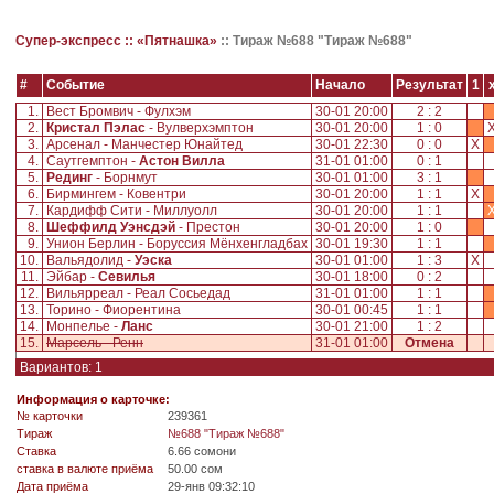
Супер-экспресс ::
«Пятнашка»
::
Тираж №688 "Тираж №688"
#
Событие
Начало
Результат
1
1.
Вест Бромвич - Фулхэм
30-01 20:00
2 : 2
2.
Кристал Пэлас
- Вулверхэмптон
30-01 20:00
1 : 0
3.
Арсенал - Манчестер Юнайтед
30-01 22:30
0 : 0
X
4.
Саутгемптон -
Астон Вилла
31-01 01:00
0 : 1
5.
Рединг
- Борнмут
30-01 01:00
3 : 1
6.
Бирмингем - Ковентри
30-01 20:00
1 : 1
X
7.
Кардифф Сити - Миллуолл
30-01 20:00
1 : 1
8.
Шеффилд Уэнcдэй
- Престон
30-01 20:00
1 : 0
9.
Унион Берлин - Боруссия Мёнхенгладбах
30-01 19:30
1 : 1
10.
Вальядолид -
Уэска
30-01 01:00
1 : 3
X
11.
Эйбар -
Севилья
30-01 18:00
0 : 2
12.
Вильярреал - Реал Сосьедад
31-01 01:00
1 : 1
13.
Торино - Фиорентина
30-01 00:45
1 : 1
14.
Монпелье -
Ланс
30-01 21:00
1 : 2
15.
Марсель - Ренн
31-01 01:00
Отмена
Вариантов: 1
Информация о карточке:
№ карточки
239361
Tираж
№688 "Тираж №688"
Ставка
6.66 сомони
ставка в валюте приёма
50.00 сом
Дата приёма
29-янв 09:32:10