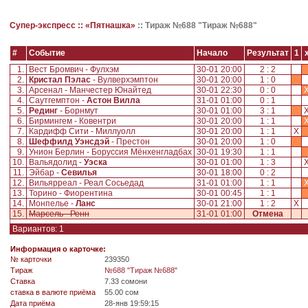
Супер-экспресс ::
«Пятнашка»
::
Тираж №688 "Тираж №688"
#
Событие
Начало
Результат
1
1.
Вест Бромвич - Фулхэм
30-01 20:00
2 : 2
2.
Кристал Пэлас
- Вулверхэмптон
30-01 20:00
1 : 0
3.
Арсенал - Манчестер Юнайтед
30-01 22:30
0 : 0
4.
Саутгемптон -
Астон Вилла
31-01 01:00
0 : 1
5.
Рединг
- Борнмут
30-01 01:00
3 : 1
6.
Бирмингем - Ковентри
30-01 20:00
1 : 1
7.
Кардифф Сити - Миллуолл
30-01 20:00
1 : 1
X
8.
Шеффилд Уэнcдэй
- Престон
30-01 20:00
1 : 0
9.
Унион Берлин - Боруссия Мёнхенгладбах
30-01 19:30
1 : 1
10.
Вальядолид -
Уэска
30-01 01:00
1 : 3
11.
Эйбар -
Севилья
30-01 18:00
0 : 2
12.
Вильярреал - Реал Сосьедад
31-01 01:00
1 : 1
13.
Торино - Фиорентина
30-01 00:45
1 : 1
14.
Монпелье -
Ланс
30-01 21:00
1 : 2
X
15.
Марсель - Ренн
31-01 01:00
Отмена
Вариантов: 1
Информация о карточке:
№ карточки
239350
Tираж
№688 "Тираж №688"
Ставка
7.33 сомони
ставка в валюте приёма
55.00 сом
Дата приёма
28-янв 19:59:15