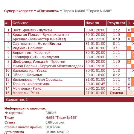
Супер-экспресс ::
«Пятнашка»
::
Тираж №688 "Тираж №688"
#
Событие
Начало
Результат
1
1.
Вест Бромвич - Фулхэм
30-01 20:00
2 : 2
X
2.
Кристал Пэлас
- Вулверхэмптон
30-01 20:00
1 : 0
3.
Арсенал - Манчестер Юнайтед
30-01 22:30
0 : 0
X
4.
Саутгемптон -
Астон Вилла
31-01 01:00
0 : 1
5.
Рединг
- Борнмут
30-01 01:00
3 : 1
6.
Бирмингем - Ковентри
30-01 20:00
1 : 1
7.
Кардифф Сити - Миллуолл
30-01 20:00
1 : 1
8.
Шеффилд Уэнcдэй
- Престон
30-01 20:00
1 : 0
X
9.
Унион Берлин - Боруссия Мёнхенгладбах
30-01 19:30
1 : 1
10.
Вальядолид -
Уэска
30-01 01:00
1 : 3
11.
Эйбар -
Севилья
30-01 18:00
0 : 2
12.
Вильярреал - Реал Сосьедад
31-01 01:00
1 : 1
X
13.
Торино - Фиорентина
30-01 00:45
1 : 1
X
14.
Монпелье -
Ланс
30-01 21:00
1 : 2
X
15.
Марсель - Ренн
31-01 01:00
Отмена
Вариантов: 1
Информация о карточке:
№ карточки
239346
Tираж
№688 "Тираж №688"
Ставка
6.66 сомони
ставка в валюте приёма
50.00 сом
Дата приёма
28-янв 18:41:22