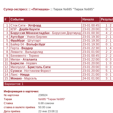
Супер-экспресс ::
«Пятнашка»
::
Тираж №685 "Тираж №685"
#
Событие
Начало
Результ
1.
Сток Сити -
Уотфорд
23-01 00:45
1 : 2
2.
КПР -
Дерби Каунти
23-01 20:00
0 : 1
3.
Боруссия Мёнхенгладбах
- Боруссия Дортмунд
23-01 00:30
4 : 2
4.
Аугсбург
- Унион Берлин
23-01 19:30
2 : 1
5.
Фрайбург
- Штутгарт
23-01 19:30
2 : 1
6.
Байер 04 -
Вольфсбург
23-01 19:30
0 : 1
7.
Герта -
Вердер
23-01 22:30
1 : 4
8.
Леванте - Вальядолид
23-01 01:00
2 : 2
9.
Беневенто - Торино
23-01 00:45
2 : 2
10.
Милан -
Аталанта
23-01 22:00
0 : 3
11.
Барнсли
- Норвич
23-01 20:00
1 : 0
12.
Миллуолл -
Бристоль Сити
23-01 20:00
0 : 3
13.
Суонси
- Ноттингем Форест
23-01 20:00
5 : 1
14.
Ланс -
Ницца
23-01 21:00
0 : 1
15.
Монако
- Марсель
24-01 01:00
3 : 1
Вариантов: 1
Информация о карточке:
№ карточки
238924
Tираж
№685 "Тираж №685"
Ставка
6.68 сомони
ставка в валюте приёма
50.00 сом
Дата приёма
22-янв 23:08:11