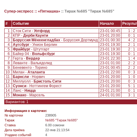
Супер-экспресс ::
«Пятнашка»
::
Тираж №685 "Тираж №685"
#
Событие
Начало
Результ
1.
Сток Сити -
Уотфорд
23-01 00:45
1 : 2
2.
КПР -
Дерби Каунти
23-01 20:00
0 : 1
3.
Боруссия Мёнхенгладбах
- Боруссия Дортмунд
23-01 00:30
4 : 2
4.
Аугсбург
- Унион Берлин
23-01 19:30
2 : 1
5.
Фрайбург
- Штутгарт
23-01 19:30
2 : 1
6.
Байер 04 -
Вольфсбург
23-01 19:30
0 : 1
7.
Герта -
Вердер
23-01 22:30
1 : 4
8.
Леванте - Вальядолид
23-01 01:00
2 : 2
9.
Беневенто - Торино
23-01 00:45
2 : 2
10.
Милан -
Аталанта
23-01 22:00
0 : 3
11.
Барнсли
- Норвич
23-01 20:00
1 : 0
12.
Миллуолл -
Бристоль Сити
23-01 20:00
0 : 3
13.
Суонси
- Ноттингем Форест
23-01 20:00
5 : 1
14.
Ланс -
Ницца
23-01 21:00
0 : 1
15.
Монако
- Марсель
24-01 01:00
3 : 1
Вариантов: 1
Информация о карточке:
№ карточки
238905
Tираж
№685 "Тираж №685"
Ставка
6.00 сомони
Дата приёма
22-янв 21:13:54
Угадано событий
4