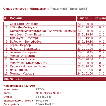
Супер-экспресс ::
«Пятнашка»
::
Тираж №685 "Тираж №685"
#
Событие
Начало
Результ
1.
Сток Сити -
Уотфорд
23-01 00:45
1 : 2
2.
КПР -
Дерби Каунти
23-01 20:00
0 : 1
3.
Боруссия Мёнхенгладбах
- Боруссия Дортмунд
23-01 00:30
4 : 2
4.
Аугсбург
- Унион Берлин
23-01 19:30
2 : 1
5.
Фрайбург
- Штутгарт
23-01 19:30
2 : 1
6.
Байер 04 -
Вольфсбург
23-01 19:30
0 : 1
7.
Герта -
Вердер
23-01 22:30
1 : 4
8.
Леванте - Вальядолид
23-01 01:00
2 : 2
9.
Беневенто - Торино
23-01 00:45
2 : 2
10.
Милан -
Аталанта
23-01 22:00
0 : 3
11.
Барнсли
- Норвич
23-01 20:00
1 : 0
12.
Миллуолл -
Бристоль Сити
23-01 20:00
0 : 3
13.
Суонси
- Ноттингем Форест
23-01 20:00
5 : 1
14.
Ланс -
Ницца
23-01 21:00
0 : 1
15.
Монако
- Марсель
24-01 01:00
3 : 1
Вариантов: 1
Информация о карточке:
№ карточки
238904
Tираж
№685 "Тираж №685"
Ставка
6.68 сомони
ставка в валюте приёма
50.00 сом
Дата приёма
22-янв 20:49:42