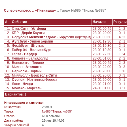
Супер-экспресс ::
«Пятнашка»
::
Тираж №685 "Тираж №685"
#
Событие
Начало
Результ
1.
Сток Сити -
Уотфорд
23-01 00:45
1 : 2
2.
КПР -
Дерби Каунти
23-01 20:00
0 : 1
3.
Боруссия Мёнхенгладбах
- Боруссия Дортмунд
23-01 00:30
4 : 2
4.
Аугсбург
- Унион Берлин
23-01 19:30
2 : 1
5.
Фрайбург
- Штутгарт
23-01 19:30
2 : 1
6.
Байер 04 -
Вольфсбург
23-01 19:30
0 : 1
7.
Герта -
Вердер
23-01 22:30
1 : 4
8.
Леванте - Вальядолид
23-01 01:00
2 : 2
9.
Беневенто - Торино
23-01 00:45
2 : 2
10.
Милан -
Аталанта
23-01 22:00
0 : 3
11.
Барнсли
- Норвич
23-01 20:00
1 : 0
12.
Миллуолл -
Бристоль Сити
23-01 20:00
0 : 3
13.
Суонси
- Ноттингем Форест
23-01 20:00
5 : 1
14.
Ланс -
Ницца
23-01 21:00
0 : 1
15.
Монако
- Марсель
24-01 01:00
3 : 1
Вариантов: 1
Информация о карточке:
№ карточки
238901
Tираж
№685 "Тираж №685"
Ставка
6.00 сомони
Дата приёма
22-янв 19:44:06
Угадано событий
4