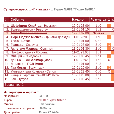
Супер-экспресс ::
«Пятнашка»
::
Тираж №681 "Тираж №681"
#
Событие
Начало
Результат
1
x
1.
Шеффилд Юнайтед
- Ньюкасл
12-01 23:00
1 : 0
2.
Вулверхэмптон -
Эвертон
13-01 01:15
1 : 2
3.
Астон Вилла - Тоттенхэм
12-01 02:00
Отмена
4.
Тюрк Гюджю Мюнхен
- Динамо Дрезден
11-01 23:00
1 : 0
5.
Уэска -
Бетис
12-01 01:00
0 : 2
6.
Гранада
- Осасуна
12-01 23:00
2 : 0
X
7.
Атлетико Мадрид
- Севилья
13-01 01:30
2 : 0
8.
Понферрадина - Жирона
11-01 23:00
1 : 1
9.
Специя
- Сампдория
12-01 00:45
2 : 1
10.
Ден Бош -
АЗ Алкмар (мол)
11-01 22:45
1 : 2
X
11.
Дордрехт -
ПСВ (мол)
12-01 01:00
2 : 3
12.
Газ Метан
- Волунтари
12-01 20:00
2 : 0
X
13.
Университатя Крайова - Сепси
12-01 22:45
0 : 0
X
14.
Киндия Тырговиште - КСМС Яссы
13-01 20:00
1 : 1
15.
Кан - Тулуза
12-01 00:45
2 : 2
Вариантов: 1
Информация о карточке:
№ карточки
238158
Tираж
№681 "Тираж №681"
Ставка
6.80 сомони
ставка в валюте приёма
50.00 сом
Дата приёма
11-янв 22:24:04