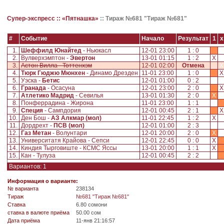
Супер-экспресс ::
«Пятнашка»
::
Тираж №681 "Тираж №681"
#
Событие
Начало
Результат
1
x
1.
Шеффилд Юнайтед
- Ньюкасл
12-01 23:00
1 : 0
2.
Вулверхэмптон -
Эвертон
13-01 01:15
1 : 2
X
3.
Астон Вилла - Тоттенхэм
12-01 02:00
Отмена
X
4.
Тюрк Гюджю Мюнхен
- Динамо Дрезден
11-01 23:00
1 : 0
5.
Уэска -
Бетис
12-01 01:00
0 : 2
6.
Гранада
- Осасуна
12-01 23:00
2 : 0
7.
Атлетико Мадрид
- Севилья
13-01 01:30
2 : 0
X
8.
Понферрадина - Жирона
11-01 23:00
1 : 1
9.
Специя
- Сампдория
12-01 00:45
2 : 1
10.
Ден Бош -
АЗ Алкмар (мол)
11-01 22:45
1 : 2
X
11.
Дордрехт -
ПСВ (мол)
12-01 01:00
2 : 3
12.
Газ Метан
- Волунтари
12-01 20:00
2 : 0
X
13.
Университатя Крайова - Сепси
12-01 22:45
0 : 0
X
14.
Киндия Тырговиште - КСМС Яссы
13-01 20:00
1 : 1
X
15.
Кан - Тулуза
12-01 00:45
2 : 2
Вариантов: 1
Информация о варианте:
№ варианта
238134
Tираж
№681 "Тираж №681"
Ставка
6.80 сомони
ставка в валюте приёма
50.00 сом
Дата приёма
11-янв 21:16:57