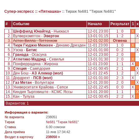
Супер-экспресс ::
«Пятнашка»
::
Тираж №681 "Тираж №681"
#
Событие
Начало
Результат
1
x
1.
Шеффилд Юнайтед
- Ньюкасл
12-01 23:00
1 : 0
X
2.
Вулверхэмптон -
Эвертон
13-01 01:15
1 : 2
3.
Астон Вилла - Тоттенхэм
12-01 02:00
Отмена
4.
Тюрк Гюджю Мюнхен
- Динамо Дрезден
11-01 23:00
1 : 0
X
5.
Уэска -
Бетис
12-01 01:00
0 : 2
6.
Гранада
- Осасуна
12-01 23:00
2 : 0
7.
Атлетико Мадрид
- Севилья
13-01 01:30
2 : 0
X
8.
Понферрадина - Жирона
11-01 23:00
1 : 1
X
9.
Специя
- Сампдория
12-01 00:45
2 : 1
10.
Ден Бош -
АЗ Алкмар (мол)
11-01 22:45
1 : 2
11.
Дордрехт -
ПСВ (мол)
12-01 01:00
2 : 3
X
12.
Газ Метан
- Волунтари
12-01 20:00
2 : 0
13.
Университатя Крайова - Сепси
12-01 22:45
0 : 0
X
14.
Киндия Тырговиште - КСМС Яссы
13-01 20:00
1 : 1
X
15.
Кан - Тулуза
12-01 00:45
2 : 2
X
Вариантов: 1
Информация о варианте:
№ варианта
238051
Tираж
№681 "Тираж №681"
Ставка
6.00 сомони
Дата приёма
11-янв 17:34:42
Входит в карточку
238050 »