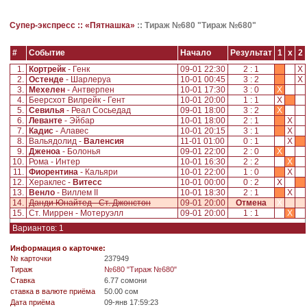
Супер-экспресс ::
«Пятнашка»
::
Тираж №680 "Тираж №680"
#
Событие
Начало
Результат
1
x
2
1.
Кортрейк
- Генк
09-01 22:30
2 : 1
X
2.
Остенде
- Шарлеруа
10-01 00:45
3 : 2
X
3.
Мехелен
- Антверпен
10-01 17:30
3 : 0
X
4.
Беерсхот Вилрейк - Гент
10-01 20:00
1 : 1
X
5.
Севилья
- Реал Сосьедад
09-01 18:00
3 : 2
X
6.
Леванте
- Эйбар
10-01 18:00
2 : 1
X
7.
Кадис
- Алавес
10-01 20:15
3 : 1
X
8.
Вальядолид -
Валенсия
11-01 01:00
0 : 1
X
9.
Дженоа
- Болонья
09-01 22:00
2 : 0
X
10.
Рома - Интер
10-01 16:30
2 : 2
X
11.
Фиорентина
- Кальяри
10-01 22:00
1 : 0
X
12.
Хераклес -
Витесс
10-01 00:00
0 : 2
X
13.
Венло
- Виллем II
10-01 18:30
2 : 1
X
14.
Данди Юнайтед - Ст. Джонстон
09-01 20:00
Отмена
X
15.
Ст. Миррен - Мотеруэлл
09-01 20:00
1 : 1
X
Вариантов: 1
Информация о карточке:
№ карточки
237949
Tираж
№680 "Тираж №680"
Ставка
6.77 сомони
ставка в валюте приёма
50.00 сом
Дата приёма
09-янв 17:59:23