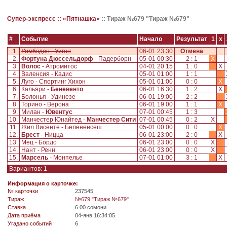
Супер-экспресс ::
«Пятнашка»
::
Тираж №679 "Тираж №679"
#
Событие
Начало
Результат
1
x
1.
Уимблдон - Уиган
06-01 23:30
Отмена
2.
Фортуна Дюссельдорф
- Падерборн
05-01 00:30
2 : 1
X
3.
Волос
- Атромитос
04-01 20:15
1 : 0
X
4.
Валенсия - Кадис
05-01 01:00
1 : 1
5.
Луго - Спортинг Хихон
05-01 01:00
0 : 0
X
6.
Кальяри -
Беневенто
06-01 16:30
1 : 2
X
7.
Болонья - Удинезе
06-01 19:00
2 : 2
8.
Торино - Верона
06-01 19:00
1 : 1
X
9.
Милан -
Ювентус
07-01 00:45
1 : 3
10.
Манчестер Юнайтед -
Манчестер Сити
07-01 00:45
0 : 2
X
11.
Жил Висенте - Белененсеш
05-01 00:00
0 : 0
X
12.
Брест
- Ницца
06-01 23:00
2 : 0
X
13.
Мец - Бордо
06-01 23:00
0 : 0
X
14.
Нант - Ренн
06-01 23:00
0 : 0
X
15.
Марсель
- Монпелье
07-01 01:00
3 : 1
X
Вариантов: 1
Информация о карточке:
№ карточки
237545
Tираж
№679 "Тираж №679"
Ставка
6.00 сомони
Дата приёма
04-янв 16:34:05
Угадано событий
6