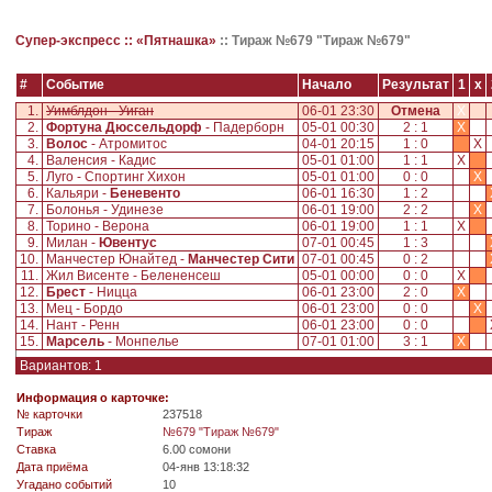
Супер-экспресс ::
«Пятнашка»
::
Тираж №679 "Тираж №679"
#
Событие
Начало
Результат
1
x
1.
Уимблдон - Уиган
06-01 23:30
Отмена
X
2.
Фортуна Дюссельдорф
- Падерборн
05-01 00:30
2 : 1
X
3.
Волос
- Атромитос
04-01 20:15
1 : 0
X
4.
Валенсия - Кадис
05-01 01:00
1 : 1
X
5.
Луго - Спортинг Хихон
05-01 01:00
0 : 0
X
6.
Кальяри -
Беневенто
06-01 16:30
1 : 2
7.
Болонья - Удинезе
06-01 19:00
2 : 2
X
8.
Торино - Верона
06-01 19:00
1 : 1
X
9.
Милан -
Ювентус
07-01 00:45
1 : 3
10.
Манчестер Юнайтед -
Манчестер Сити
07-01 00:45
0 : 2
11.
Жил Висенте - Белененсеш
05-01 00:00
0 : 0
X
12.
Брест
- Ницца
06-01 23:00
2 : 0
X
13.
Мец - Бордо
06-01 23:00
0 : 0
X
14.
Нант - Ренн
06-01 23:00
0 : 0
15.
Марсель
- Монпелье
07-01 01:00
3 : 1
X
Вариантов: 1
Информация о карточке:
№ карточки
237518
Tираж
№679 "Тираж №679"
Ставка
6.00 сомони
Дата приёма
04-янв 13:18:32
Угадано событий
10