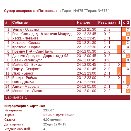
Супер-экспресс ::
«Пятнашка»
::
Тираж №675 "Тираж №675"
#
Событие
Начало
Результат
1
x
2
1.
Эльче - Осасуна
22-12 21:30
2 : 2
X
2.
Реал Сосьедад -
Атлетико Мадрид
22-12 23:45
0 : 2
X
3.
Уэска - Леванте
22-12 23:45
1 : 1
X
4.
Хетафе - Сельта
23-12 21:30
1 : 1
X
5.
Кротоне
- Парма
22-12 22:30
2 : 1
X
6.
Гремиу П-А
- Сан-Паулу
24-12 05:30
1 : 0
X
7.
Динамо Дрезден -
Дармштадт 98
23-12 00:45
0 : 3
X
8.
Веен - Регенсбург
24-12 00:45
0 : 0
X
9.
Майнц 05 - Бохум
24-12 00:45
2 : 2
X
10.
Порту
- Бенфика
24-12 01:45
2 : 0
X
11.
Ланс
- Брест
23-12 23:00
2 : 1
X
12.
Бордо -
Реймс
23-12 23:00
1 : 3
X
13.
Ним -
Дижон
23-12 23:00
1 : 3
X
14.
Анже
- Марсель
24-12 01:00
2 : 1
X
15.
Монпелье -
Лилль
24-12 01:00
2 : 3
X
Вариантов: 1
Информация о карточке:
№ карточки
236567
Tираж
№675 "Тираж №675"
Ставка
6.00 сомони
Дата приёма
22-дек 19:04:15
Угадано событий
4