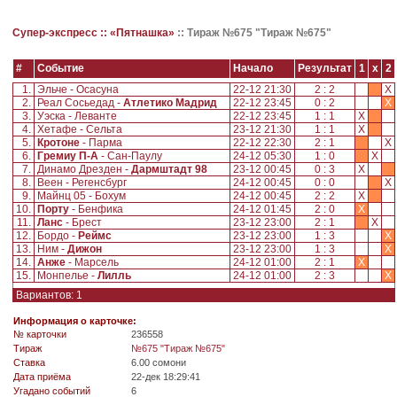
Супер-экспресс ::
«Пятнашка»
::
Тираж №675 "Тираж №675"
#
Событие
Начало
Результат
1
x
2
1.
Эльче - Осасуна
22-12 21:30
2 : 2
X
2.
Реал Сосьедад -
Атлетико Мадрид
22-12 23:45
0 : 2
X
3.
Уэска - Леванте
22-12 23:45
1 : 1
X
4.
Хетафе - Сельта
23-12 21:30
1 : 1
X
5.
Кротоне
- Парма
22-12 22:30
2 : 1
X
6.
Гремиу П-А
- Сан-Паулу
24-12 05:30
1 : 0
X
7.
Динамо Дрезден -
Дармштадт 98
23-12 00:45
0 : 3
X
8.
Веен - Регенсбург
24-12 00:45
0 : 0
X
9.
Майнц 05 - Бохум
24-12 00:45
2 : 2
X
10.
Порту
- Бенфика
24-12 01:45
2 : 0
X
11.
Ланс
- Брест
23-12 23:00
2 : 1
X
12.
Бордо -
Реймс
23-12 23:00
1 : 3
X
13.
Ним -
Дижон
23-12 23:00
1 : 3
X
14.
Анже
- Марсель
24-12 01:00
2 : 1
X
15.
Монпелье -
Лилль
24-12 01:00
2 : 3
X
Вариантов: 1
Информация о карточке:
№ карточки
236558
Tираж
№675 "Тираж №675"
Ставка
6.00 сомони
Дата приёма
22-дек 18:29:41
Угадано событий
6