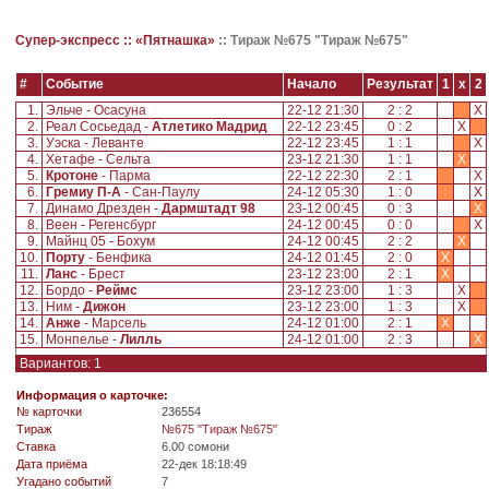
Супер-экспресс ::
«Пятнашка»
::
Тираж №675 "Тираж №675"
#
Событие
Начало
Результат
1
x
2
1.
Эльче - Осасуна
22-12 21:30
2 : 2
X
2.
Реал Сосьедад -
Атлетико Мадрид
22-12 23:45
0 : 2
X
3.
Уэска - Леванте
22-12 23:45
1 : 1
X
4.
Хетафе - Сельта
23-12 21:30
1 : 1
X
5.
Кротоне
- Парма
22-12 22:30
2 : 1
X
6.
Гремиу П-А
- Сан-Паулу
24-12 05:30
1 : 0
X
7.
Динамо Дрезден -
Дармштадт 98
23-12 00:45
0 : 3
X
8.
Веен - Регенсбург
24-12 00:45
0 : 0
X
9.
Майнц 05 - Бохум
24-12 00:45
2 : 2
X
10.
Порту
- Бенфика
24-12 01:45
2 : 0
X
11.
Ланс
- Брест
23-12 23:00
2 : 1
X
12.
Бордо -
Реймс
23-12 23:00
1 : 3
X
13.
Ним -
Дижон
23-12 23:00
1 : 3
X
14.
Анже
- Марсель
24-12 01:00
2 : 1
X
15.
Монпелье -
Лилль
24-12 01:00
2 : 3
X
Вариантов: 1
Информация о карточке:
№ карточки
236554
Tираж
№675 "Тираж №675"
Ставка
6.00 сомони
Дата приёма
22-дек 18:18:49
Угадано событий
7