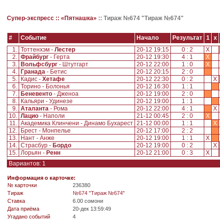
Супер-экспресс ::
«Пятнашка»
::
Тираж №674 "Тираж №674"
#
Событие
Начало
Результат
1
x
1.
Тоттенхэм -
Лестер
20-12 19:15
0 : 2
X
2.
Фрайбург
- Герта
20-12 19:30
4 : 1
X
3.
Вольфсбург
- Штутгарт
20-12 22:00
1 : 0
X
4.
Гранада
- Бетис
20-12 20:15
2 : 0
5.
Кадис -
Хетафе
20-12 22:30
0 : 2
X
6.
Торино - Болонья
20-12 16:30
1 : 1
7.
Беневенто
- Дженоа
20-12 19:00
2 : 0
8.
Кальяри - Удинезе
20-12 19:00
1 : 1
9.
Аталанта
- Рома
20-12 22:00
4 : 1
X
10.
Лацио
- Наполи
21-12 00:45
2 : 0
X
11.
Академика Клинчени - Динамо Бухарест
21-12 00:00
1 : 1
X
12.
Брест - Монпелье
20-12 17:00
2 : 2
13.
Нант - Анже
20-12 19:00
1 : 1
X
14.
Страсбур -
Бордо
20-12 19:00
0 : 2
X
15.
Лорьян -
Ренн
20-12 21:00
0 : 3
X
Вариантов: 1
Информация о карточке:
№ карточки
236380
Tираж
№674 "Тираж №674"
Ставка
6.00 сомони
Дата приёма
20-дек 13:59:49
Угадано событий
4