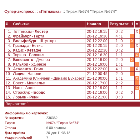
Супер-экспресс ::
«Пятнашка»
::
Тираж №674 "Тираж №674"
#
Событие
Начало
Результат
1
x
1.
Тоттенхэм -
Лестер
20-12 19:15
0 : 2
X
2.
Фрайбург
- Герта
20-12 19:30
4 : 1
3.
Вольфсбург
- Штутгарт
20-12 22:00
1 : 0
X
4.
Гранада
- Бетис
20-12 20:15
2 : 0
X
5.
Кадис -
Хетафе
20-12 22:30
0 : 2
6.
Торино - Болонья
20-12 16:30
1 : 1
X
7.
Беневенто
- Дженоа
20-12 19:00
2 : 0
X
8.
Кальяри - Удинезе
20-12 19:00
1 : 1
9.
Аталанта
- Рома
20-12 22:00
4 : 1
X
10.
Лацио
- Наполи
21-12 00:45
2 : 0
11.
Академика Клинчени - Динамо Бухарест
21-12 00:00
1 : 1
X
12.
Брест - Монпелье
20-12 17:00
2 : 2
13.
Нант - Анже
20-12 19:00
1 : 1
X
14.
Страсбур -
Бордо
20-12 19:00
0 : 2
X
15.
Лорьян -
Ренн
20-12 21:00
0 : 3
Вариантов: 1
Информация о карточке:
№ карточки
236362
Tираж
№674 "Тираж №674"
Ставка
6.00 сомони
Дата приёма
20-дек 11:36:18
Угадано событий
7