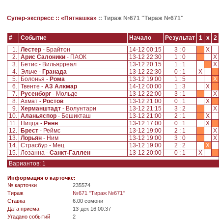
Супер-экспресс ::
«Пятнашка»
::
Тираж №671 "Тираж №671"
#
Событие
Начало
Результат
1
x
2
1.
Лестер
- Брайтон
14-12 00:15
3 : 0
X
2.
Арис Салоники
- ПАОК
13-12 22:30
1 : 0
X
3.
Бетис - Вильярреал
13-12 20:15
1 : 1
X
4.
Эльче -
Гранада
13-12 22:30
0 : 1
X
5.
Болонья -
Рома
13-12 19:00
1 : 5
X
6.
Твенте -
АЗ Алкмар
14-12 00:00
1 : 3
X
7.
Русенборг
- Мольде
13-12 22:00
3 : 1
X
8.
Ахмат -
Ростов
13-12 21:00
0 : 1
X
9.
Херманштадт
- Волунтари
13-12 21:15
3 : 2
X
10.
Аланьяспор
- Бешикташ
13-12 21:00
2 : 1
X
11.
Ницца -
Ренн
13-12 17:00
0 : 1
X
12.
Брест
- Реймс
13-12 19:00
2 : 1
X
13.
Лорьян
- Ним
13-12 19:00
3 : 0
X
14.
Страсбур - Мец
13-12 19:00
2 : 2
X
15.
Лозанна -
Санкт-Галлен
13-12 20:00
0 : 1
X
Вариантов: 1
Информация о карточке:
№ карточки
235574
Tираж
№671 "Тираж №671"
Ставка
6.00 сомони
Дата приёма
13-дек 16:00:37
Угадано событий
2