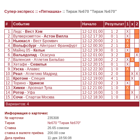
Супер-экспресс ::
«Пятнашка»
::
Тираж №670 "Тираж №670"
#
Событие
Начало
Результат
1
x
2
1.
Лидс -
Вест Хэм
12-12 01:00
1 : 2
X
2.
Вулверхэмптон -
Астон Вилла
12-12 17:30
0 : 1
X
3.
Ньюкасл
- Вест Бромвич
12-12 20:00
2 : 1
X
4.
Вольфсбург
- Айнтрахт Франкфурт
12-12 00:30
2 : 1
X
5.
Майнц 05 -
Кельн
12-12 19:30
0 : 1
X
6.
Вальядолид
- Осасуна
12-12 01:00
3 : 2
X
7.
Валенсия - Атлетик Бильбао
12-12 18:00
2 : 2
X
X
8.
Хетафе -
Севилья
12-12 20:15
0 : 1
X
9.
Уэска
- Алавес
12-12 22:30
1 : 0
X
10.
Реал
- Атлетико Мадрид
13-12 01:00
2 : 0
X
X
11.
Кротоне
- Специя
12-12 19:00
4 : 1
X
12.
Торино -
Удинезе
12-12 22:00
2 : 3
X
13.
Химки
- Арсенал Тула
11-12 21:00
1 : 0
X
14.
Ротор
- Уфа
12-12 16:00
1 : 0
X
15.
Сочи
- Спартак Москва
12-12 18:30
1 : 0
X
Вариантов: 4
Информация о карточке:
№ карточки
235308
Tираж
№670 "Тираж №670"
Ставка
26.65 сомони
ставка в валюте приёма
200.00 сом
Дата приёма
11-дек 18:56:08