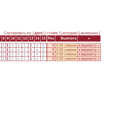
Сортировать по: [
дате
] [
ставке
] [
исходам
] [
выигрышу
]
7
8
9
10
11
12
13
14
15
Рез
Выплата
»
1
1
1
x
x
1
1
x
2
4
0.00 сомони
к варианту »
x
1
1
x
x
1
1
x
2
5
0.00 сомони
к варианту »
1
1
1
2
x
1
1
x
2
4
0.00 сомони
к варианту »
x
1
1
2
x
1
1
x
2
5
0.00 сомони
к варианту »