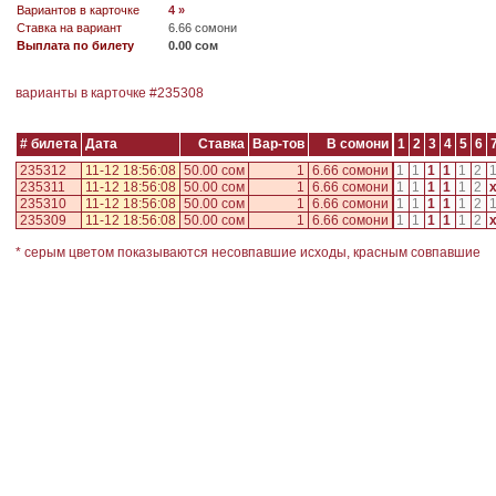
Вариантов в карточке
4 »
Ставка на вариант
6.66 сомони
Выплата по билету
0.00 сом
варианты в карточке #
235308
# билета
Дата
Ставка
Вар-тов
В сомони
1
2
3
4
5
6
235312
11-12 18:56:08
50.00 сом
1
6.66 сомони
1
1
1
1
1
2
235311
11-12 18:56:08
50.00 сом
1
6.66 сомони
1
1
1
1
1
2
235310
11-12 18:56:08
50.00 сом
1
6.66 сомони
1
1
1
1
1
2
235309
11-12 18:56:08
50.00 сом
1
6.66 сомони
1
1
1
1
1
2
* серым цветом показываются несовпавшие исходы, красным совпавшие