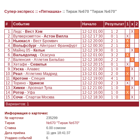
Супер-экспресс ::
«Пятнашка»
::
Тираж №670 "Тираж №670"
#
Событие
Начало
Результат
1
x
2
1.
Лидс -
Вест Хэм
12-12 01:00
1 : 2
X
2.
Вулверхэмптон -
Астон Вилла
12-12 17:30
0 : 1
X
3.
Ньюкасл
- Вест Бромвич
12-12 20:00
2 : 1
X
4.
Вольфсбург
- Айнтрахт Франкфурт
12-12 00:30
2 : 1
X
5.
Майнц 05 -
Кельн
12-12 19:30
0 : 1
X
6.
Вальядолид
- Осасуна
12-12 01:00
3 : 2
X
7.
Валенсия - Атлетик Бильбао
12-12 18:00
2 : 2
X
8.
Хетафе -
Севилья
12-12 20:15
0 : 1
X
9.
Уэска
- Алавес
12-12 22:30
1 : 0
X
10.
Реал
- Атлетико Мадрид
13-12 01:00
2 : 0
X
11.
Кротоне
- Специя
12-12 19:00
4 : 1
X
12.
Торино -
Удинезе
12-12 22:00
2 : 3
X
13.
Химки
- Арсенал Тула
11-12 21:00
1 : 0
X
14.
Ротор
- Уфа
12-12 16:00
1 : 0
X
15.
Сочи
- Спартак Москва
12-12 18:30
1 : 0
X
Вариантов: 1
Информация о карточке:
№ карточки
235299
Tираж
№670 "Тираж №670"
Ставка
6.00 сомони
Дата приёма
11-дек 18:41:37
Угадано событий
6