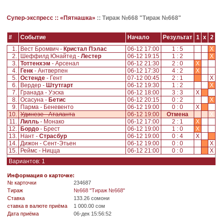
Супер-экспресс ::
«Пятнашка»
::
Тираж №668 "Тираж №668"
#
Событие
Начало
Результат
1
x
2
1.
Вест Бромвич -
Кристал Пэлас
06-12 17:00
1 : 5
X
2.
Шеффилд Юнайтед -
Лестер
06-12 19:15
1 : 2
X
3.
Тоттенхэм
- Арсенал
06-12 21:30
2 : 0
X
4.
Генк
- Антверпен
06-12 17:30
4 : 2
X
5.
Остенде
- Гент
07-12 00:45
2 : 1
X
6.
Вердер -
Штутгарт
06-12 19:30
1 : 2
X
7.
Гранада - Уэска
06-12 18:00
3 : 3
X
8.
Осасуна -
Бетис
06-12 20:15
0 : 2
X
9.
Парма - Беневенто
06-12 19:00
0 : 0
X
10.
Удинезе - Аталанта
06-12 19:00
Отмена
X
11.
Лилль
- Монако
06-12 17:00
2 : 1
X
12.
Бордо
- Брест
06-12 19:00
1 : 0
X
13.
Нант -
Страсбур
06-12 19:00
0 : 4
X
14.
Дижон - Сент-Этьен
06-12 19:00
0 : 0
X
15.
Реймс - Ницца
06-12 21:00
0 : 0
X
Вариантов: 1
Информация о карточке:
№ карточки
234687
Tираж
№668 "Тираж №668"
Ставка
133.26 сомони
ставка в валюте приёма
1 000.00 сом
Дата приёма
06-дек 15:56:52