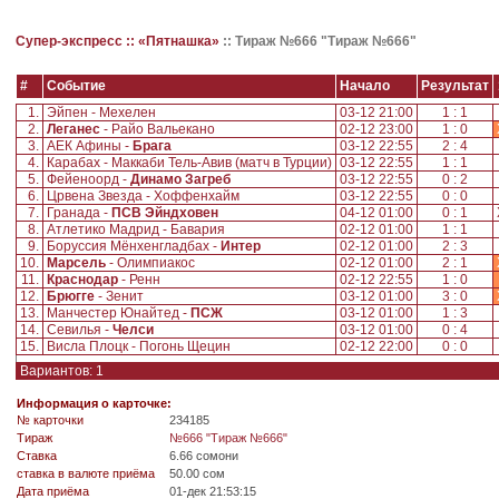
Супер-экспресс ::
«Пятнашка»
::
Тираж №666 "Тираж №666"
#
Событие
Начало
Результат
1.
Эйпен - Мехелен
03-12 21:00
1 : 1
2.
Леганес
- Райо Вальекано
02-12 23:00
1 : 0
3.
АЕК Афины -
Брага
03-12 22:55
2 : 4
4.
Карабах - Маккаби Тель-Авив (матч в Турции)
03-12 22:55
1 : 1
5.
Фейеноорд -
Динамо Загреб
03-12 22:55
0 : 2
6.
Црвена Звезда - Хоффенхайм
03-12 22:55
0 : 0
7.
Гранада -
ПСВ Эйндховен
04-12 01:00
0 : 1
8.
Атлетико Мадрид - Бавария
02-12 01:00
1 : 1
9.
Боруссия Мёнхенгладбах -
Интер
02-12 01:00
2 : 3
10.
Марсель
- Олимпиакос
02-12 01:00
2 : 1
11.
Краснодар
- Ренн
02-12 22:55
1 : 0
12.
Брюгге
- Зенит
03-12 01:00
3 : 0
13.
Манчестер Юнайтед -
ПСЖ
03-12 01:00
1 : 3
14.
Севилья -
Челси
03-12 01:00
0 : 4
15.
Висла Плоцк - Погонь Щецин
02-12 22:00
0 : 0
Вариантов: 1
Информация о карточке:
№ карточки
234185
Tираж
№666 "Тираж №666"
Ставка
6.66 сомони
ставка в валюте приёма
50.00 сом
Дата приёма
01-дек 21:53:15