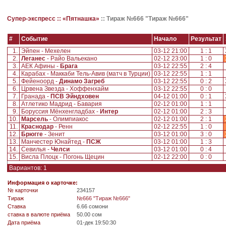
Супер-экспресс ::
«Пятнашка»
::
Тираж №666 "Тираж №666"
#
Событие
Начало
Результат
1.
Эйпен - Мехелен
03-12 21:00
1 : 1
2.
Леганес
- Райо Вальекано
02-12 23:00
1 : 0
3.
АЕК Афины -
Брага
03-12 22:55
2 : 4
4.
Карабах - Маккаби Тель-Авив (матч в Турции)
03-12 22:55
1 : 1
5.
Фейеноорд -
Динамо Загреб
03-12 22:55
0 : 2
6.
Црвена Звезда - Хоффенхайм
03-12 22:55
0 : 0
7.
Гранада -
ПСВ Эйндховен
04-12 01:00
0 : 1
8.
Атлетико Мадрид - Бавария
02-12 01:00
1 : 1
9.
Боруссия Мёнхенгладбах -
Интер
02-12 01:00
2 : 3
10.
Марсель
- Олимпиакос
02-12 01:00
2 : 1
11.
Краснодар
- Ренн
02-12 22:55
1 : 0
12.
Брюгге
- Зенит
03-12 01:00
3 : 0
13.
Манчестер Юнайтед -
ПСЖ
03-12 01:00
1 : 3
14.
Севилья -
Челси
03-12 01:00
0 : 4
15.
Висла Плоцк - Погонь Щецин
02-12 22:00
0 : 0
Вариантов: 1
Информация о карточке:
№ карточки
234157
Tираж
№666 "Тираж №666"
Ставка
6.66 сомони
ставка в валюте приёма
50.00 сом
Дата приёма
01-дек 19:50:30