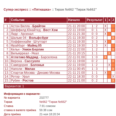
Супер-экспресс ::
«Пятнашка»
::
Тираж №662 "Тираж №662"
#
Событие
Начало
Результат
1
x
2
1.
Астон Вилла -
Брайтон
21-11 20:00
1 : 2
X
2.
Шеффилд Юнайтед -
Вест Хэм
22-11 19:00
0 : 1
X
3.
Лидс - Арсенал
22-11 21:30
0 : 0
X
4.
Шальке 04 -
Вольфсбург
21-11 19:30
0 : 2
X
5.
Хоффенхайм - Штутгарт
21-11 19:30
3 : 3
X
6.
Фрайбург -
Майнц 05
22-11 19:30
1 : 3
X
7.
Кельн -
Унион Берлин
22-11 22:00
1 : 2
X
8.
Вильярреал - Реал
21-11 20:15
1 : 1
X
9.
Атлетико Мадрид
- Барселона
22-11 01:00
1 : 0
X
10.
Верона -
Сассуоло
22-11 19:00
0 : 2
X
11.
Сампдория -
Болонья
22-11 19:00
1 : 2
X
12.
Наполи -
Милан
23-11 00:45
1 : 3
X
13.
Спартак Москва - Динамо Москва
21-11 21:00
1 : 1
X
14.
Ротор - Урал
22-11 18:30
0 : 0
X
15.
Рубин -
Ростов
22-11 21:00
0 : 2
X
Вариантов: 1
Информация о варианте:
№ варианта
232777
Tираж
№662 "Тираж №662"
Ставка
7.91 сомони
ставка в валюте приёма
59.38 сом
Дата приёма
21-ноя 18:20:34