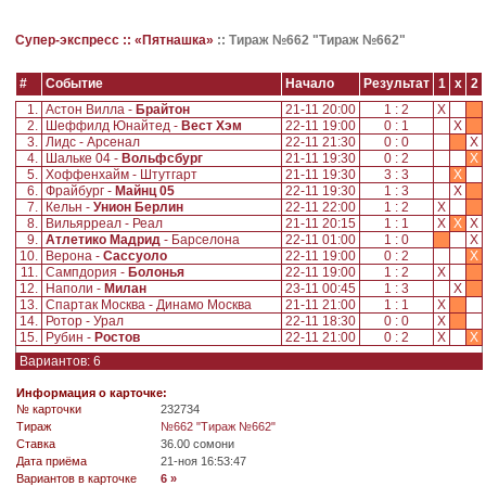
Супер-экспресс ::
«Пятнашка»
::
Тираж №662 "Тираж №662"
#
Событие
Начало
Результат
1
x
2
1.
Астон Вилла -
Брайтон
21-11 20:00
1 : 2
X
2.
Шеффилд Юнайтед -
Вест Хэм
22-11 19:00
0 : 1
X
3.
Лидс - Арсенал
22-11 21:30
0 : 0
X
4.
Шальке 04 -
Вольфсбург
21-11 19:30
0 : 2
X
5.
Хоффенхайм - Штутгарт
21-11 19:30
3 : 3
X
6.
Фрайбург -
Майнц 05
22-11 19:30
1 : 3
X
7.
Кельн -
Унион Берлин
22-11 22:00
1 : 2
X
8.
Вильярреал - Реал
21-11 20:15
1 : 1
X
X
X
9.
Атлетико Мадрид
- Барселона
22-11 01:00
1 : 0
X
10.
Верона -
Сассуоло
22-11 19:00
0 : 2
X
11.
Сампдория -
Болонья
22-11 19:00
1 : 2
X
12.
Наполи -
Милан
23-11 00:45
1 : 3
X
13.
Спартак Москва - Динамо Москва
21-11 21:00
1 : 1
X
14.
Ротор - Урал
22-11 18:30
0 : 0
X
15.
Рубин -
Ростов
22-11 21:00
0 : 2
X
X
Вариантов: 6
Информация о карточке:
№ карточки
232734
Tираж
№662 "Тираж №662"
Ставка
36.00 сомони
Дата приёма
21-ноя 16:53:47
Вариантов в карточке
6 »