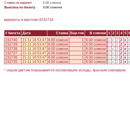
Ставка на вариант
6.00 сомони
Выплата по билету
0.00 сомони
варианты в карточке #
232734
# билета
Дата
Ставка
Вар-тов
В сомони
1
2
3
4
5
232740
21-11 16:53:47
6.00 сомони
1
6.00 сомони
1
x
2
2
x
x
232739
21-11 16:53:47
6.00 сомони
1
6.00 сомони
1
x
2
2
x
x
232738
21-11 16:53:47
6.00 сомони
1
6.00 сомони
1
x
2
2
x
x
232737
21-11 16:53:47
6.00 сомони
1
6.00 сомони
1
x
2
2
x
x
232736
21-11 16:53:47
6.00 сомони
1
6.00 сомони
1
x
2
2
x
x
232735
21-11 16:53:47
6.00 сомони
1
6.00 сомони
1
x
2
2
x
x
* серым цветом показываются несовпавшие исходы, красным совпавшие