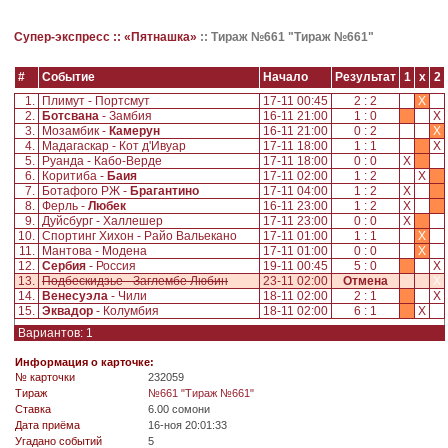
Супер-экспресс ::
«Пятнашка»
::
Тираж №661 "Тираж №661"
#
Событие
Начало
Результат
1
x
2
1.
Плимут - Портсмут
17-11 00:45
2 : 2
X
2.
Ботсвана
- Замбия
16-11 21:00
1 : 0
X
3.
Мозамбик -
Камерун
16-11 21:00
0 : 2
X
4.
Мадагаскар - Кот д'Ивуар
17-11 18:00
1 : 1
X
5.
Руанда - Кабо-Верде
17-11 18:00
0 : 0
X
6.
Коритиба -
Баия
17-11 02:00
1 : 2
X
7.
Ботафого РЖ -
Брагантино
17-11 04:00
1 : 2
X
8.
Ферль -
Любек
16-11 23:00
1 : 2
X
9.
Дуйсбург - Халлешер
17-11 23:00
0 : 0
X
10.
Спортинг Хихон - Райо Вальекано
17-11 01:00
1 : 1
X
11.
Мантова - Модена
17-11 01:00
0 : 0
X
12.
Сербия
- Россия
19-11 00:45
5 : 0
X
13.
Подбескидзье - Заглембе Любин
23-11 02:00
Отмена
X
14.
Венесуэла
- Чили
18-11 02:00
2 : 1
X
15.
Эквадор
- Колумбия
18-11 02:00
6 : 1
X
Вариантов: 1
Информация о карточке:
№ карточки
232059
Tираж
№661 "Тираж №661"
Ставка
6.00 сомони
Дата приёма
16-ноя 20:01:33
Угадано событий
5