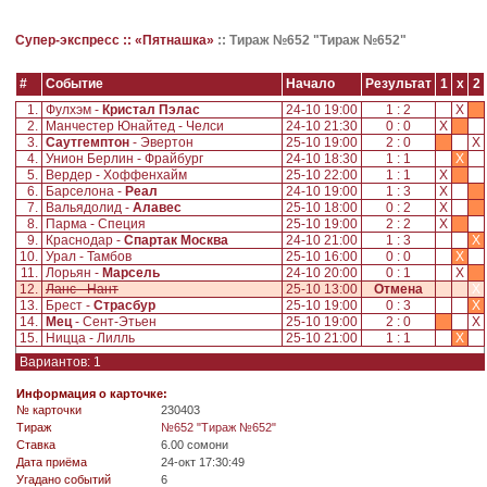
Супер-экспресс ::
«Пятнашка»
::
Тираж №652 "Тираж №652"
#
Событие
Начало
Результат
1
x
2
1.
Фулхэм -
Кристал Пэлас
24-10 19:00
1 : 2
X
2.
Манчестер Юнайтед - Челси
24-10 21:30
0 : 0
X
3.
Саутгемптон
- Эвертон
25-10 19:00
2 : 0
X
4.
Унион Берлин - Фрайбург
24-10 18:30
1 : 1
X
5.
Вердер - Хоффенхайм
25-10 22:00
1 : 1
X
6.
Барселона -
Реал
24-10 19:00
1 : 3
X
7.
Вальядолид -
Алавес
25-10 18:00
0 : 2
X
8.
Парма - Специя
25-10 19:00
2 : 2
X
9.
Краснодар -
Спартак Москва
24-10 21:00
1 : 3
X
10.
Урал - Тамбов
25-10 16:00
0 : 0
X
11.
Лорьян -
Марсель
24-10 20:00
0 : 1
X
12.
Ланс - Нант
25-10 13:00
Отмена
X
13.
Брест -
Страсбур
25-10 19:00
0 : 3
X
14.
Мец
- Сент-Этьен
25-10 19:00
2 : 0
X
15.
Ницца - Лилль
25-10 21:00
1 : 1
X
Вариантов: 1
Информация о карточке:
№ карточки
230403
Tираж
№652 "Тираж №652"
Ставка
6.00 сомони
Дата приёма
24-окт 17:30:49
Угадано событий
6