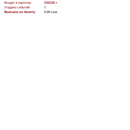
Входит в карточку
230238 »
Угадано событий
5
Выплата по билету
0.00 сом