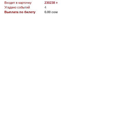
Входит в карточку
230238 »
Угадано событий
4
Выплата по билету
0.00 сом