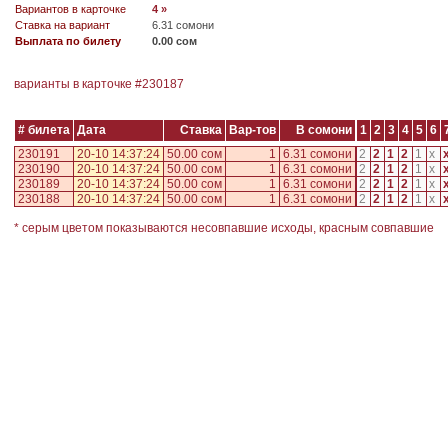
Вариантов в карточке
4 »
Ставка на вариант
6.31 сомони
Выплата по билету
0.00 сом
варианты в карточке #
230187
# билета
Дата
Ставка
Вар-тов
В сомони
1
2
3
4
5
6
230191
20-10 14:37:24
50.00 сом
1
6.31 сомони
2
2
1
2
1
x
230190
20-10 14:37:24
50.00 сом
1
6.31 сомони
2
2
1
2
1
x
230189
20-10 14:37:24
50.00 сом
1
6.31 сомони
2
2
1
2
1
x
230188
20-10 14:37:24
50.00 сом
1
6.31 сомони
2
2
1
2
1
x
* серым цветом показываются несовпавшие исходы, красным совпавшие