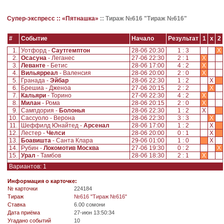
Супер-экспресс ::
«Пятнашка»
::
Тираж №616 "Тираж №616"
#
Событие
Начало
Результат
1
x
2
1.
Уотфорд -
Саутгемптон
28-06 20:30
1 : 3
X
2.
Осасуна
- Леганес
27-06 22:30
2 : 1
X
3.
Леванте
- Бетис
28-06 17:00
4 : 2
X
4.
Вильярреал
- Валенсия
28-06 20:00
2 : 0
X
5.
Гранада -
Эйбар
28-06 22:30
1 : 2
X
6.
Брешиа - Дженоа
27-06 20:15
2 : 2
X
7.
Кальяри
- Торино
27-06 22:30
4 : 2
X
8.
Милан
- Рома
28-06 20:15
2 : 0
X
9.
Сампдория -
Болонья
28-06 22:30
1 : 2
X
10.
Сассуоло - Верона
28-06 22:30
3 : 3
X
11.
Шеффилд Юнайтед -
Арсенал
28-06 17:00
1 : 2
X
12.
Лестер -
Челси
28-06 20:00
0 : 1
X
13.
Боавишта
- Санта Клара
29-06 01:00
1 : 0
X
14.
Рубин -
Локомотив Москва
27-06 19:30
0 : 2
X
15.
Урал
- Тамбов
28-06 18:30
2 : 1
X
Вариантов: 1
Информация о карточке:
№ карточки
224184
Tираж
№616 "Тираж №616"
Ставка
6.00 сомони
Дата приёма
27-июн 13:50:34
Угадано событий
10