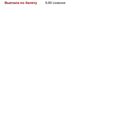
Выплата по билету
0.00 сомони