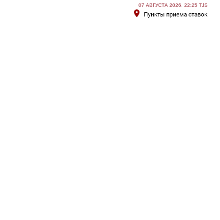
07 АВГУСТА 2026, 22:25 TJS