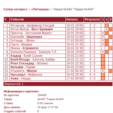
Супер-экспресс ::
«Пятнашка»
::
Тираж №444 "Тираж №444"
#
Событие
Начало
Результат
1
x
2
1.
Ротерхэм - Шеффилд Уэнcдэй
16-02 18:00
2 : 2
X
2.
Астон Вилла -
Вест Бромвич
16-02 20:00
0 : 2
X
3.
Престон - Ноттингем Форест
16-02 20:00
0 : 0
X
4.
Кортрейк -
Шарлеруа
16-02 22:00
1 : 2
X
5.
Остенде - Эйпен
17-02 00:00
1 : 1
X
6.
Герта - Вердер
16-02 22:30
1 : 1
X
7.
Янина -
Атромитос
16-02 22:30
0 : 2
X
8.
Хапоэль Раанана - Хапоэль Т-А
16-02 19:00
0 : 0
X
9.
Ашдод
- Бней Сахнин
16-02 21:00
2 : 1
X
10.
Бней Иегуда
- Хапоэль Хайфа
16-02 21:15
4 : 2
X
11.
Реал Сосьедад
- Леганес
16-02 22:30
3 : 0
X
12.
Кальяри
- Парма
16-02 22:00
2 : 1
X
13.
Аталанта -
Милан
17-02 00:30
1 : 3
X
14.
Насьонал
- Фейренсе
16-02 20:30
4 : 0
X
15.
Анже
- Ницца
17-02 00:00
3 : 0
X
Вариантов: 1
Информация о карточке:
№ карточки
194458
Tираж
№444 "Тираж №444"
Ставка
6.00 сомони
Дата приёма
16-фев 17:27:50
Угадано событий
8