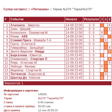
Супер-экспресс ::
«Пятнашка»
::
Тираж №270 "Тираж№270"
#
Событие
Начало
Результат
1
x
2
1.
Аталанта
- Эвертон
14-09 22:00
3 : 0
X
2.
Злин - Шериф
14-09 22:00
0 : 0
X
3.
Копенгаген - Локомотив М
14-09 22:00
0 : 0
X
4.
Риека -
АЕК
14-09 22:00
1 : 2
X
5.
Славия Прага
- Маккаби Т-А
14-09 22:00
1 : 0
X
6.
Герта - Атлетик Б
15-09 00:05
0 : 0
X
7.
Гимарайнш - Зальцбург
15-09 00:05
1 : 1
X
8.
Зюлте-Варегем -
Ницца
15-09 00:05
1 : 5
X
9.
Барселона
- Ювентус
12-09 23:45
3 : 0
X
10.
Олимпиакос -
Спортинг Л
12-09 23:45
2 : 3
X
11.
Рома - Атлетико М
12-09 23:45
0 : 0
X
12.
Лейпциг - Монако
13-09 23:45
1 : 1
X
13.
Марибор - Спартак М
13-09 23:45
1 : 1
X
14.
Тоттенхэм
- Боруссия Д
13-09 23:45
3 : 1
X
15.
Шахтер Дн
- Наполи
13-09 23:45
2 : 1
X
Вариантов: 1
Информация о карточке:
№ карточки
145091
Tираж
№270 "Тираж№270"
Ставка
6.40 сомони
ставка в валюте приёма
50.00 сом
Дата приёма
12-сен 20:09:15