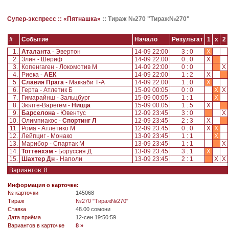
Супер-экспресс ::
«Пятнашка»
::
Тираж №270 "Тираж№270"
#
Событие
Начало
Результат
1
x
2
1.
Аталанта
- Эвертон
14-09 22:00
3 : 0
X
2.
Злин - Шериф
14-09 22:00
0 : 0
X
3.
Копенгаген - Локомотив М
14-09 22:00
0 : 0
X
4.
Риека -
АЕК
14-09 22:00
1 : 2
X
5.
Славия Прага
- Маккаби Т-А
14-09 22:00
1 : 0
X
6.
Герта - Атлетик Б
15-09 00:05
0 : 0
X
X
7.
Гимарайнш - Зальцбург
15-09 00:05
1 : 1
X
8.
Зюлте-Варегем -
Ницца
15-09 00:05
1 : 5
X
9.
Барселона
- Ювентус
12-09 23:45
3 : 0
X
10.
Олимпиакос -
Спортинг Л
12-09 23:45
2 : 3
X
11.
Рома - Атлетико М
12-09 23:45
0 : 0
X
X
12.
Лейпциг - Монако
13-09 23:45
1 : 1
X
13.
Марибор - Спартак М
13-09 23:45
1 : 1
X
14.
Тоттенхэм
- Боруссия Д
13-09 23:45
3 : 1
X
15.
Шахтер Дн
- Наполи
13-09 23:45
2 : 1
X
X
Вариантов: 8
Информация о карточке:
№ карточки
145068
Tираж
№270 "Тираж№270"
Ставка
48.00 сомони
Дата приёма
12-сен 19:50:59
Вариантов в карточке
8 »